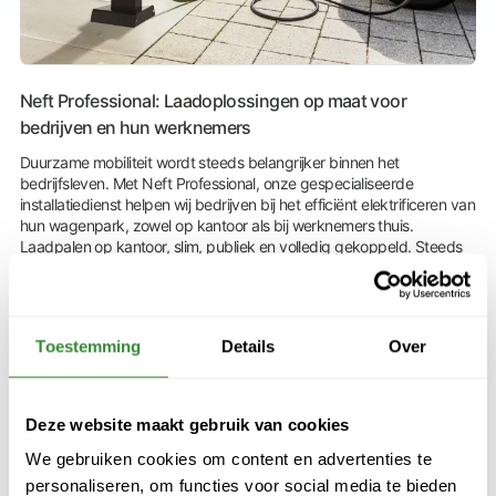
Neft Professional: Laadoplossingen op maat voor
bedrijven en hun werknemers
Duurzame mobiliteit wordt steeds belangrijker binnen het
bedrijfsleven. Met Neft Professional, onze gespecialiseerde
installatiedienst helpen wij bedrijven bij het efficiënt elektrificeren van
hun wagenpark, zowel op kantoor als bij werknemers thuis.
Laadpalen op kantoor, slim, publiek en volledig gekoppeld. Steeds
meer bedrijven installeren laadpalen op hun bedrijfsterrein zodat
werknemers hun elektrische voertuigen eenvoudig kunnen opladen
tijdens de werkdag. Bij Neft Professional stellen we deze laadpunten
vaak in als publieke laadpalen. Zo kunnen medewerkers met één
Toestemming
Details
Over
publieke laadpas zowel op kantoor als onderweg laden. Dit biedt
maximale flexibiliteit voor de gebruiker én overzicht voor het bedrijf.
Elke laadsessie wordt automatisch geregistreerd in de Neft
BackOffice, zodat werkgevers duidelijk inzicht krijgen in het
Deze website maakt gebruik van cookies
laadgedrag, verbruik en de kosten. Indien gewenst kunnen
specifieke laadtarieven ingesteld worden per locatie of doelgroep.
We gebruiken cookies om content en advertenties te
personaliseren, om functies voor social media te bieden