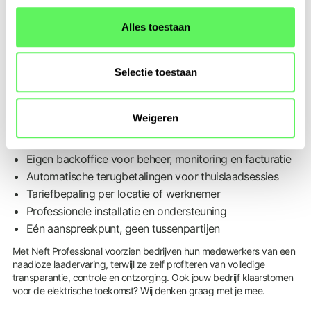
s
kantoor of publiek. Eenvoudige facturatie: Neft
s
Alles toestaan
factureert rechtstreeks aan het bedrijf, gesplitst per
e
locatie of werknemer indien gewenst.
l
e
Selectie toestaan
c
Waarom bedrijven kiezen voor Neft Professional
t
Weigeren
i
Installatie op kantoor én bij werknemers thuis
e
Volledige integratie met publieke laadpassen
Eigen backoffice voor beheer, monitoring en facturatie
Automatische terugbetalingen voor thuislaadsessies
Tariefbepaling per locatie of werknemer
Professionele installatie en ondersteuning
Eén aanspreekpunt, geen tussenpartijen
Met Neft Professional voorzien bedrijven hun medewerkers van een
naadloze laadervaring, terwijl ze zelf profiteren van volledige
transparantie, controle en ontzorging. Ook jouw bedrijf klaarstomen
voor de elektrische toekomst? Wij denken graag met je mee.