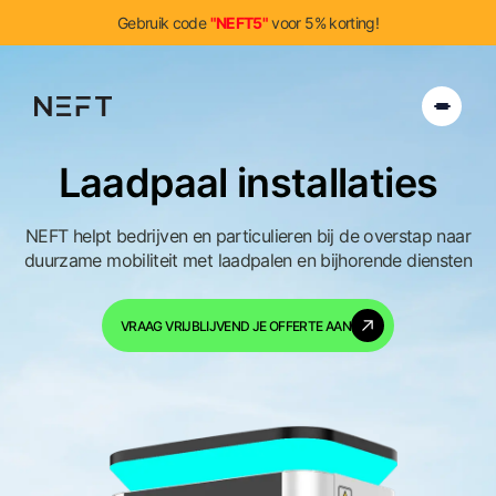
Gebruik code
"NEFT5"
voor 5% korting!
Laadpaal installaties
Producten
Over Ons
NEFT helpt bedrijven en particulieren bij de overstap naar
duurzame mobiliteit met laadpalen en bijhorende diensten
Features
Offerte
VRAAG VRIJBLIJVEND JE OFFERTE AAN
FAQ