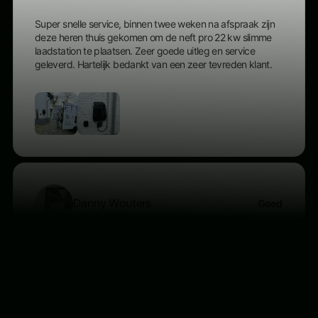
Super snelle service, binnen twee weken na afspraak zijn
deze heren thuis gekomen om de neft pro 22 kw slimme
laadstation te plaatsen. Zeer goede uitleg en service
geleverd. Hartelijk bedankt van een zeer tevreden klant.
Danny Wouters
Goed
Vandaag mijn laadpaal laten plaatsen door de firma neft
Zeer vriendelijke persoon zeer professioneel en zeer
proper afgewerkt en tot in de kleinste details uitgelegd Ik
raad de mensen zeker aan om te overwegen om een