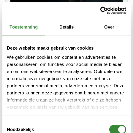
Beveiliging tegen ongewenst gebruik
Je laadpaal is nu
beter beschermd
dan ooit. Zonder een RFID-
kaart kan de laadpaal niet geactiveerd worden, wat zorgt voor
Toestemming
Details
Over
extra beveiliging
tegen ongewenst gebruik door externen. Zo
hou je de controle volledig in eigen handen.
Deze website maakt gebruik van cookies
We gebruiken cookies om content en advertenties te
personaliseren, om functies voor social media te bieden
en om ons websiteverkeer te analyseren. Ook delen we
informatie over uw gebruik van onze site met onze
partners voor social media, adverteren en analyse. Deze
partners kunnen deze gegevens combineren met andere
informatie die u aan ze heeft verstrekt of die ze hebben
verzameld op basis van uw gebruik van hun services.
Efficiënter laden
T
Verken de toekomst van
duurzaamheid
met onze
Eco modus
Noodzakelijk
o
en Eco+ Modus.
Hiermee laad je
efficiënter
en draag je