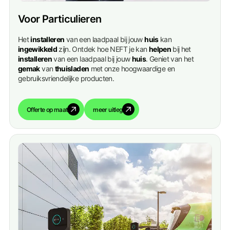
Voor Particulieren
Het
installeren
van een laadpaal bij jouw
huis
kan
ingewikkeld
zijn. Ontdek hoe NEFT je kan
helpen
bij het
installeren
van een laadpaal bij jouw
huis
. Geniet van het
gemak
van
thuisladen
met onze hoogwaardige en
gebruiksvriendelijke producten.
Offerte op maat
meer uitleg